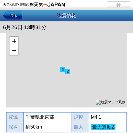
天気･地震･警報の
地震情報
戻る
6月26日 13時31分
+
−
震源
千葉県北東部
規模
M4.1
深さ
約50km
最大
最大震度2