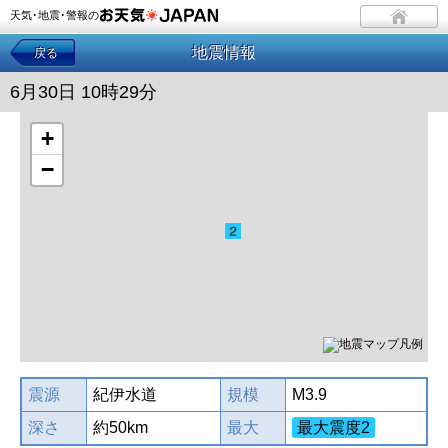
天気･地震･警報の
地震情報
戻る
6月30日 10時29分
+
−
震源
紀伊水道
規模
M3.9
深さ
約50km
最大
最大震度2