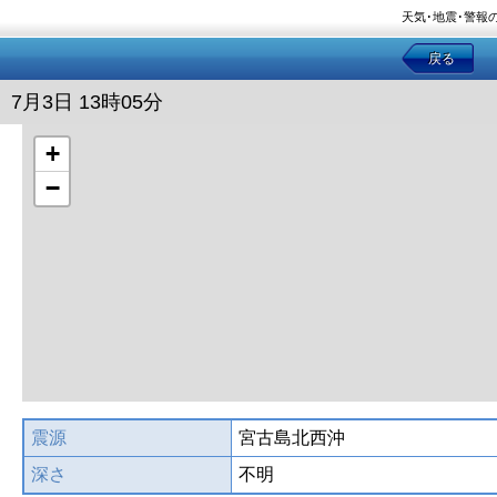
天気･地震･警報
戻る
7月3日 13時05分
+
−
震源
宮古島北西沖
深さ
不明