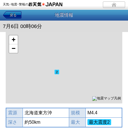
天気･地震･警報の
地震情報
戻る
7月6日 00時06分
+
−
震源
北海道東方沖
規模
M4.4
深さ
約50km
最大
最大震度2