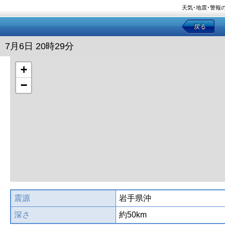
天気･地震･警報
戻る
7月6日 20時29分
+
−
震源
岩手県沖
深さ
約50km