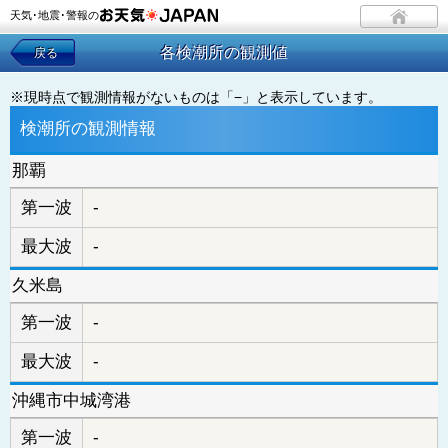
天気･地震･警報の
各検潮所の観測値
戻る
※現時点で観測情報がないものは「−」と表示しています。
検潮所の観測情報
那覇
第一波
-
最大波
-
久米島
第一波
-
最大波
-
沖縄市中城湾港
第一波
-