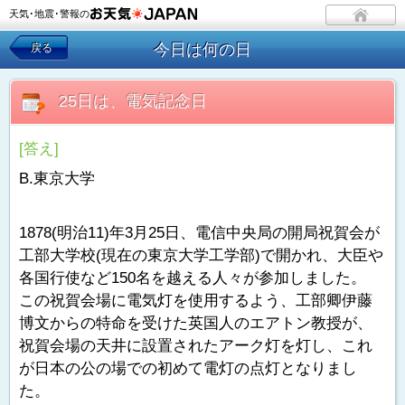
天気･地震･警報の
今日は何の日
戻る
25日は、電気記念日
[答え]
B.東京大学
1878(明治11)年3月25日、電信中央局の開局祝賀会が
工部大学校(現在の東京大学工学部)で開かれ、大臣や
各国行使など150名を越える人々が参加しました。
この祝賀会場に電気灯を使用するよう、工部卿伊藤
博文からの特命を受けた英国人のエアトン教授が、
祝賀会場の天井に設置されたアーク灯を灯し、これ
が日本の公の場での初めて電灯の点灯となりまし
た。