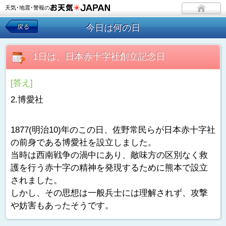
天気･地震･警報の
今日は何の日
戻る
1日は、日本赤十字社創立記念日
[答え]
2.博愛社
1877(明治10)年のこの日、佐野常民らが日本赤十字社
の前身である博愛社を設立しました。
当時は西南戦争の渦中にあり、敵味方の区別なく救
護を行う赤十字の精神を発現するために熊本で設立
されました。
しかし、その思想は一般兵士には理解されず、攻撃
や妨害もあったそうです。