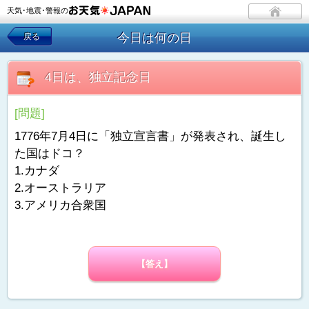
天気･地震･警報の
今日は何の日
戻る
4日は、独立記念日
[問題]
1776年7月4日に「独立宣言書」が発表され、誕生し
た国はドコ？
1.カナダ
2.オーストラリア
3.アメリカ合衆国
【答え】