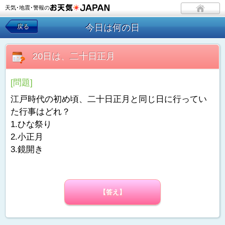
天気･地震･警報の
今日は何の日
戻る
20日は、二十日正月
[問題]
江戸時代の初め頃、二十日正月と同じ日に行ってい
た行事はどれ？
1.ひな祭り
2.小正月
3.鏡開き
【答え】