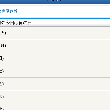
の震度速報
間の今日は何の日
(火)
(月)
日)
土)
金)
木)
水)