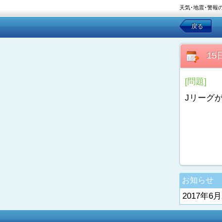
天気･地震･警報
戻る
1
[問題]
Jリーグ
お知らせ
2017年