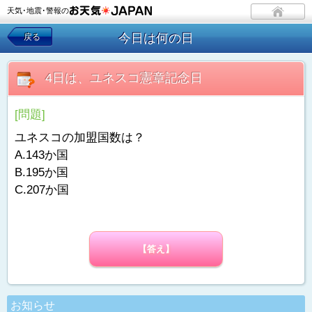
天気･地震･警報の
今日は何の日
戻る
4日は、ユネスコ憲章記念日
[問題]
ユネスコの加盟国数は？
A.143か国
B.195か国
C.207か国
【答え】
お知らせ