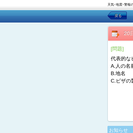
天気･地震･警報
戻る
2
[問題]
代表的な
A.人の名
B.地名
C.ピザの
お知らせ