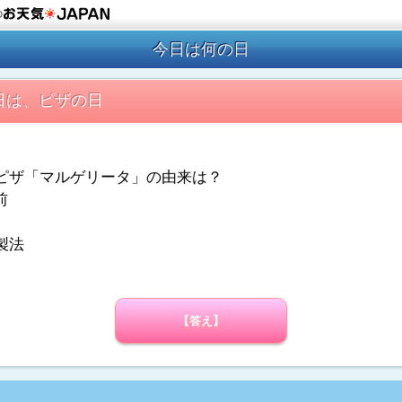
の
今日は何の日
0日は、ピザの日
ピザ「マルゲリータ」の由来は？
前
製法
【答え】