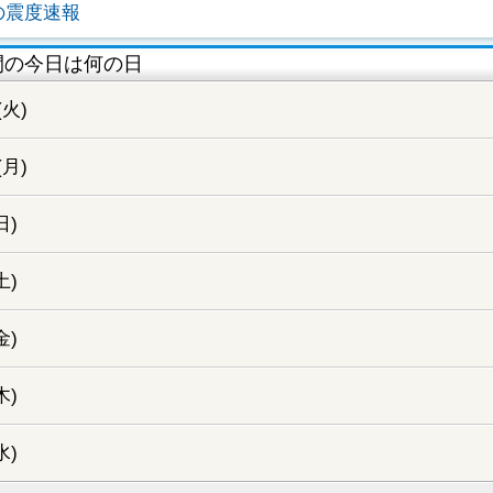
の震度速報
間の今日は何の日
(火)
(月)
日)
土)
金)
木)
水)