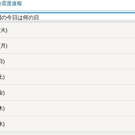
の震度速報
間の今日は何の日
(火)
(月)
日)
土)
金)
木)
水)