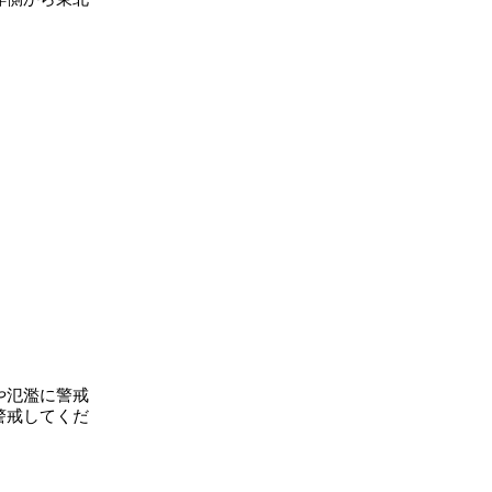
や氾濫に警戒
警戒してくだ