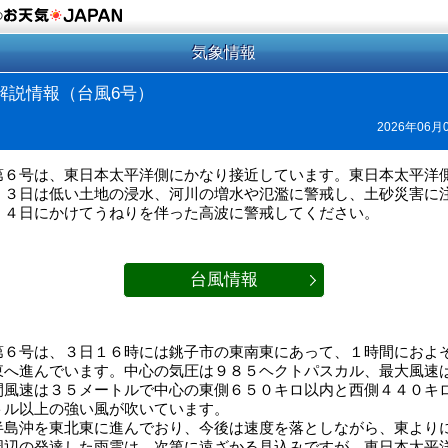
の
気象情報
解説情報（台風6号）
2026年06月
第６号は、東日本太平洋側にかなり接近しています。東日本太平洋
、３日は低い土地の浸水、河川の増水や氾濫に警戒し、土砂災害に
。４日にかけてうねりを伴った高波に警戒してください。
台風情報
第６号は、３日１６時には銚子市の東南東にあって、１時間におよ
東へ進んでいます。中心の気圧は９８５ヘクトパスカル、最大風速
間風速は３５メートルで中心の東側６５０キロ以内と西側４４０キ
トル以上の強い風が吹いています。
半島沖を東北東に進んでおり、今後は速度を落としながら、東より
周辺の発達した雨雲は、次第に遠ざかる見込みですが、東日本太平