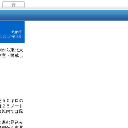
気象庁
03日 17時02分
側から東北太
注意・警戒し
そ５０キロの
は２５メート
ロ以内では風
に進む見込み
洋側から東北