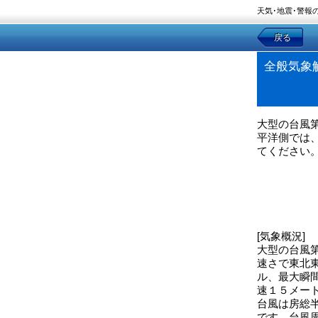
天気･地震･警報
戻る
全般気象
大型の台風
平洋側では
てください
[気象概況]
大型の台風
速さで東北
ル、最大瞬
速１５メー
台風は房総
です。台風