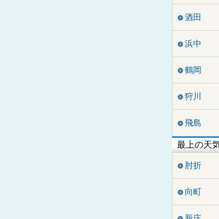
酒田
浜中
鶴岡
狩川
飛島
最上の天
肘折
向町
新庄