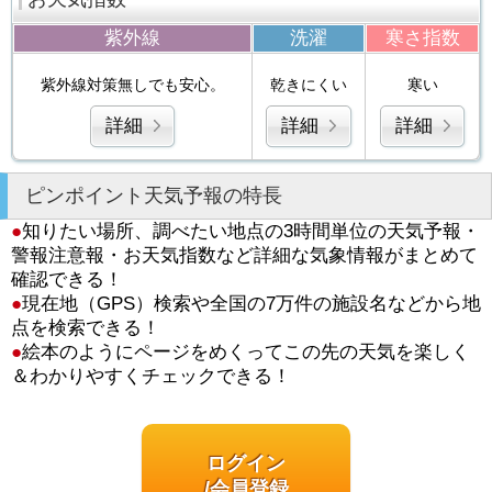
紫外線
洗濯
寒さ指数
紫外線対策無しでも安心。
乾きにくい
寒い
詳細
詳細
詳細
ピンポイント天気予報の特長
●
知りたい場所、調べたい地点の3時間単位の天気予報・
警報注意報・お天気指数など詳細な気象情報がまとめて
確認できる！
●
現在地（GPS）検索や全国の7万件の施設名などから地
点を検索できる！
●
絵本のようにページをめくってこの先の天気を楽しく
＆わかりやすくチェックできる！
ログイン
/会員登録