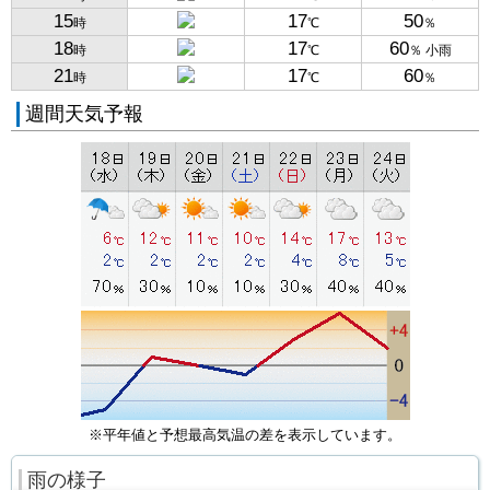
15
17
50
時
℃
％
18
17
60
時
℃
％ 小雨
21
17
60
時
℃
％
週間天気予報
※平年値と予想最高気温の差を表示しています。
雨の様子