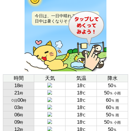
今日は、一日中晴れるでしょう。
日中は暑くなりそうです。
時間
天気
気温
降水
18
18
50
時
℃
％
21
18
50
時
℃
％ 小雨
○
00
18
60
日
時
℃
％ 雨
03
18
60
時
℃
％ 雨
06
18
50
時
℃
％ 雨
09
18
50
時
℃
％ 小雨
12
18
50
時
℃
％