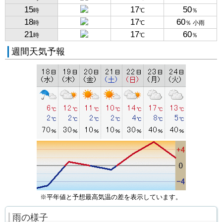
15
17
50
時
℃
％
18
17
60
時
℃
％ 小雨
21
17
60
時
℃
％
週間天気予報
※平年値と予想最高気温の差を表示しています。
雨の様子