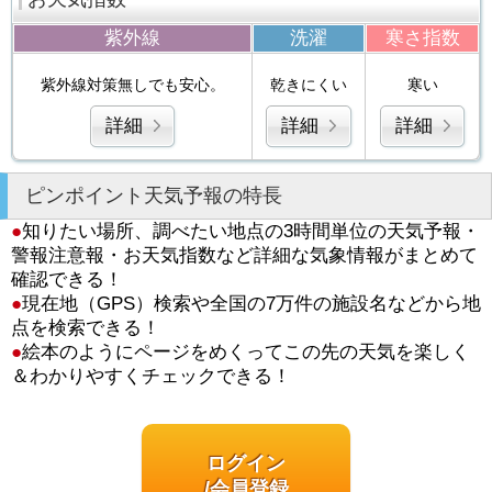
紫外線
洗濯
寒さ指数
紫外線対策無しでも安心。
乾きにくい
寒い
詳細
詳細
詳細
ピンポイント天気予報の特長
●
知りたい場所、調べたい地点の3時間単位の天気予報・
警報注意報・お天気指数など詳細な気象情報がまとめて
確認できる！
●
現在地（GPS）検索や全国の7万件の施設名などから地
点を検索できる！
●
絵本のようにページをめくってこの先の天気を楽しく
＆わかりやすくチェックできる！
ログイン
/会員登録