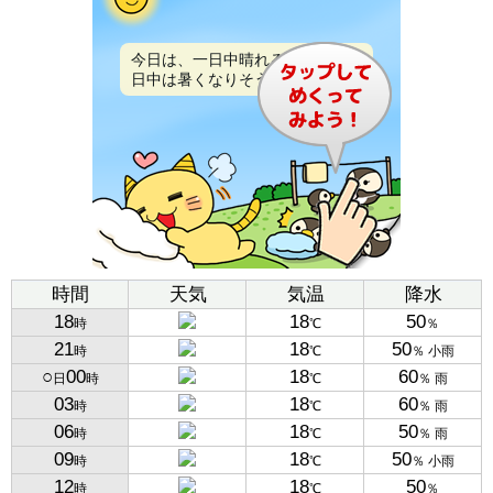
今日は、一日中晴れるでしょう。
日中は暑くなりそうです。
時間
天気
気温
降水
18
18
50
時
℃
％
21
18
50
時
℃
％ 小雨
○
00
18
60
日
時
℃
％ 雨
03
18
60
時
℃
％ 雨
06
18
50
時
℃
％ 雨
09
18
50
時
℃
％ 小雨
12
18
50
時
℃
％