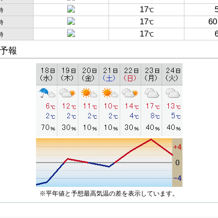
17
時
℃
17
60
時
℃
17
時
℃
予報
※平年値と予想最高気温の差を表示しています。
子