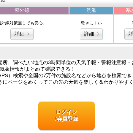
紫外線
洗濯
寒
紫外線対策無しでも安心。
乾きにくい
詳細
詳細
場所、調べたい地点の3時間単位の天気予報・警報注意報・
気象情報がまとめて確認できる！
GPS）検索や全国の7万件の施設名などから地点を検索でき
うにページをめくってこの先の天気を楽しく＆わかりやす
ログイン
/会員登録