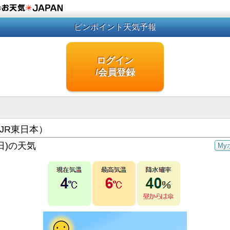
の
ピンポイント天気予報
ログイン
/会員登録
JR東日本）
日)の天気
My