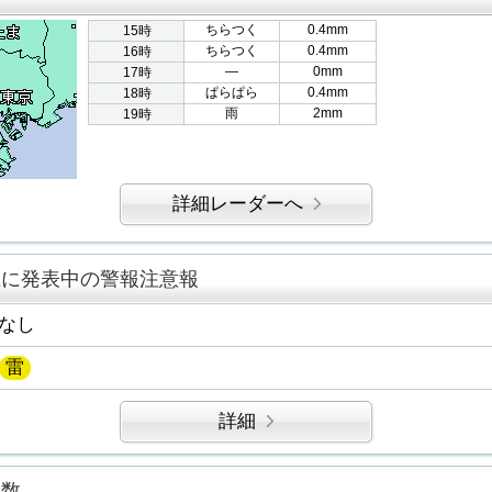
ちらつく
0.4mm
15時
ちらつく
0.4mm
16時
―
0mm
17時
ぱらぱら
0.4mm
18時
雨
2mm
19時
詳細レーダーへ
区に発表中の警報注意報
なし
雷
詳細
指数