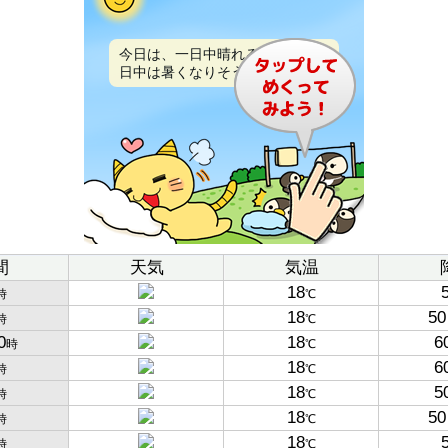
今日は、一日中晴れるでしょう。
日中は暑くなりそうです。
間
天気
気温
18
時
℃
18
50
時
℃
0
18
6
時
℃
18
6
時
℃
18
5
時
℃
18
50
時
℃
18
時
℃