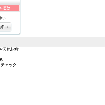
さ指数
寒い
詳細
お天気指数
る！
くチェック