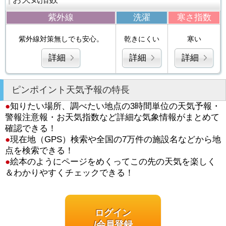
紫外線
洗濯
寒さ指数
紫外線対策無しでも安心。
乾きにくい
寒い
詳細
詳細
詳細
ピンポイント天気予報の特長
●
知りたい場所、調べたい地点の3時間単位の天気予報・
警報注意報・お天気指数など詳細な気象情報がまとめて
確認できる！
●
現在地（GPS）検索や全国の7万件の施設名などから地
点を検索できる！
●
絵本のようにページをめくってこの先の天気を楽しく
＆わかりやすくチェックできる！
ログイン
/会員登録