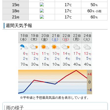
15
17
50
時
℃
％
18
17
60
時
℃
％ 小雨
21
17
60
時
℃
％
週間天気予報
※平年値と予想最高気温の差を表示しています。
雨の様子