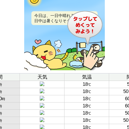
今日は、一日中晴れるでしょう。
日中は暑くなりそうです。
間
天気
気温
18
時
℃
18
50
時
℃
0
18
6
時
℃
18
6
時
℃
18
5
時
℃
18
50
時
℃
18
時
℃