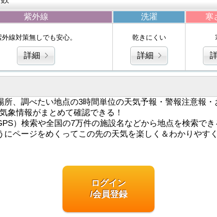
紫外線
洗濯
寒
紫外線対策無しでも安心。
乾きにくい
詳細
詳細
場所、調べたい地点の3時間単位の天気予報・警報注意報・
気象情報がまとめて確認できる！
GPS）検索や全国の7万件の施設名などから地点を検索でき
うにページをめくってこの先の天気を楽しく＆わかりやす
ログイン
/会員登録