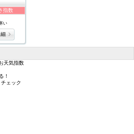
さ指数
寒い
詳細
お天気指数
る！
くチェック