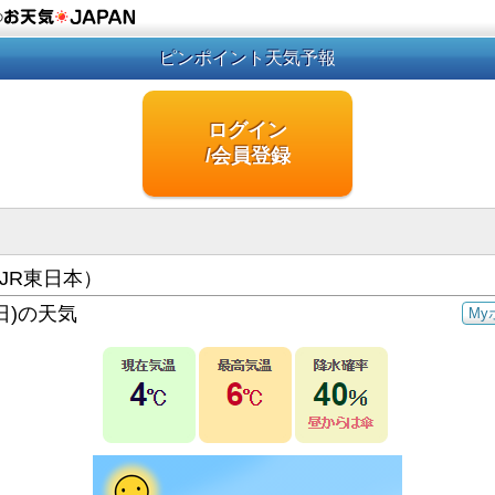
の
ピンポイント天気予報
ログイン
/会員登録
JR東日本）
日)の天気
My