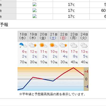
17
時
℃
17
60
時
℃
17
時
℃
予報
※平年値と予想最高気温の差を表示しています。
子