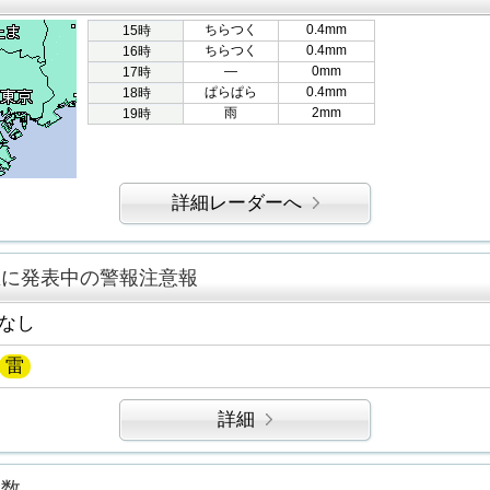
ちらつく
0.4mm
15時
ちらつく
0.4mm
16時
―
0mm
17時
ぱらぱら
0.4mm
18時
雨
2mm
19時
詳細レーダーへ
区に発表中の警報注意報
なし
雷
詳細
指数