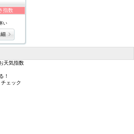
さ指数
寒い
詳細
お天気指数
る！
くチェック