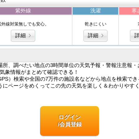
紫外線
洗濯
寒
紫外線対策無しでも安心。
乾きにくい
詳細
詳細
場所、調べたい地点の3時間単位の天気予報・警報注意報・
気象情報がまとめて確認できる！
GPS）検索や全国の7万件の施設名などから地点を検索でき
うにページをめくってこの先の天気を楽しく＆わかりやす
ログイン
/会員登録