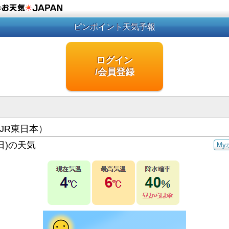
の
ピンポイント天気予報
ログイン
/会員登録
JR東日本）
日)の天気
My