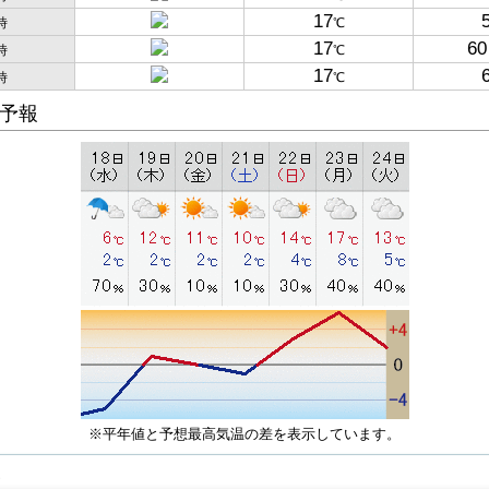
17
時
℃
17
60
時
℃
17
時
℃
予報
※平年値と予想最高気温の差を表示しています。
子