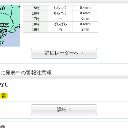
ちらつく
0.4mm
15時
ちらつく
0.4mm
16時
―
0mm
17時
ぱらぱら
0.4mm
18時
雨
2mm
19時
詳細レーダーへ
区に発表中の警報注意報
なし
雷
詳細
指数