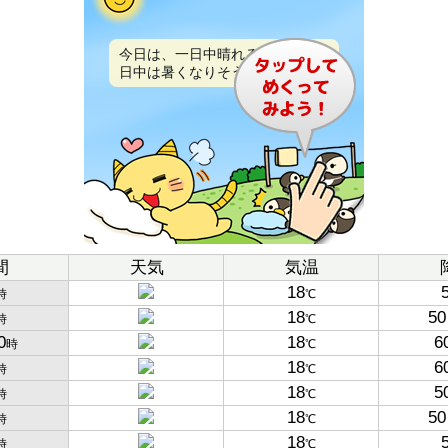
今日は、一日中晴れるでしょう。
日中は暑くなりそうです。
間
天気
気温
18
時
℃
18
50
時
℃
0
18
6
時
℃
18
6
時
℃
18
5
時
℃
18
50
時
℃
18
時
℃