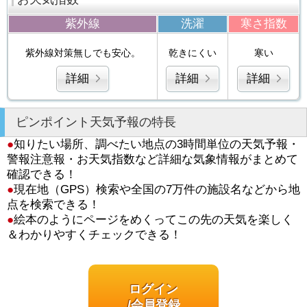
紫外線
洗濯
寒さ指数
紫外線対策無しでも安心。
乾きにくい
寒い
詳細
詳細
詳細
ピンポイント天気予報の特長
●
知りたい場所、調べたい地点の3時間単位の天気予報・
警報注意報・お天気指数など詳細な気象情報がまとめて
確認できる！
●
現在地（GPS）検索や全国の7万件の施設名などから地
点を検索できる！
●
絵本のようにページをめくってこの先の天気を楽しく
＆わかりやすくチェックできる！
ログイン
/会員登録