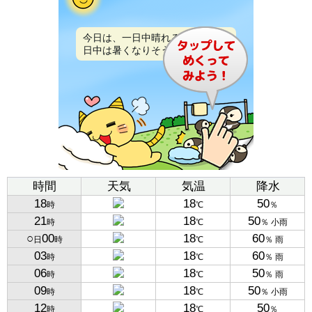
今日は、一日中晴れるでしょう。
日中は暑くなりそうです。
時間
天気
気温
降水
18
18
50
時
℃
％
21
18
50
時
℃
％ 小雨
○
00
18
60
日
時
℃
％ 雨
03
18
60
時
℃
％ 雨
06
18
50
時
℃
％ 雨
09
18
50
時
℃
％ 小雨
12
18
50
時
℃
％