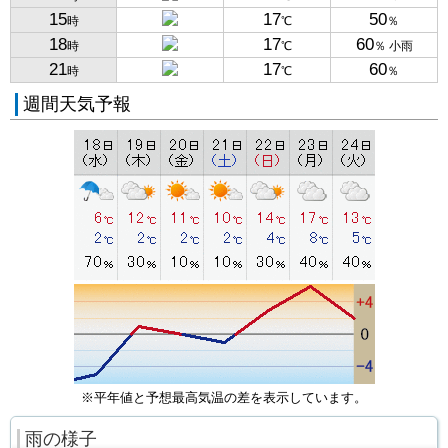
15
17
50
時
℃
％
18
17
60
時
℃
％ 小雨
21
17
60
時
℃
％
週間天気予報
※平年値と予想最高気温の差を表示しています。
雨の様子