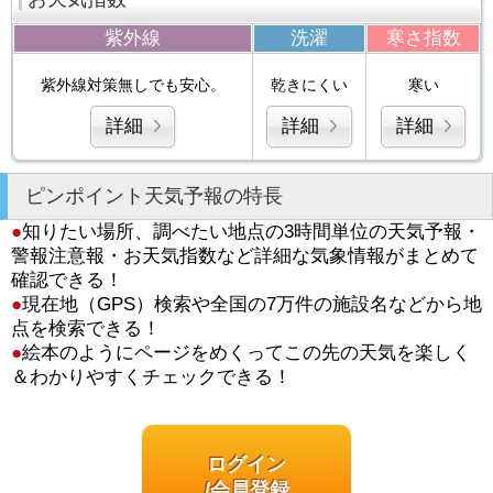
紫外線
洗濯
寒さ指数
紫外線対策無しでも安心。
乾きにくい
寒い
詳細
詳細
詳細
ピンポイント天気予報の特長
●
知りたい場所、調べたい地点の3時間単位の天気予報・
警報注意報・お天気指数など詳細な気象情報がまとめて
確認できる！
●
現在地（GPS）検索や全国の7万件の施設名などから地
点を検索できる！
●
絵本のようにページをめくってこの先の天気を楽しく
＆わかりやすくチェックできる！
ログイン
/会員登録