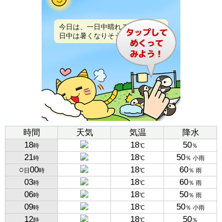
今日は、一日中晴れるでしょう。
日中は暑くなりそうです。
時間
天気
気温
降水
18
18
50
時
℃
％
21
18
50
時
℃
％ 小雨
○
00
18
60
日
時
℃
％ 雨
03
18
60
時
℃
％ 雨
06
18
50
時
℃
％ 雨
09
18
50
時
℃
％ 小雨
12
18
50
時
℃
％