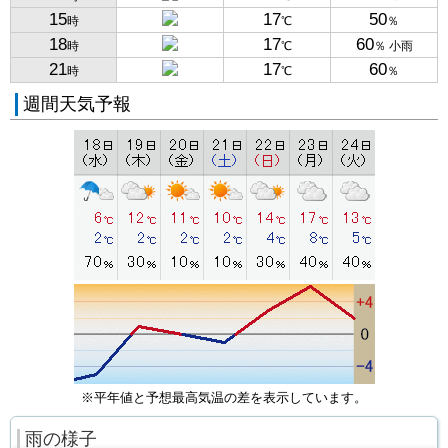
15
17
50
時
℃
％
18
17
60
時
℃
％ 小雨
21
17
60
時
℃
％
週間天気予報
※平年値と予想最高気温の差を表示しています。
雨の様子