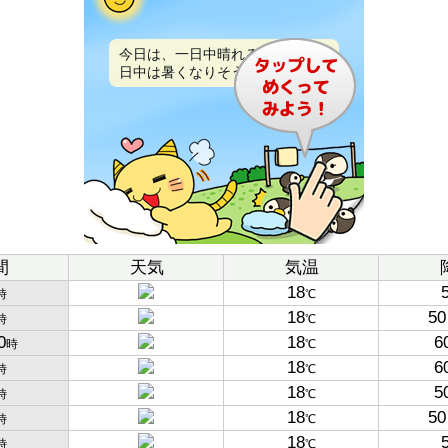
今日は、一日中晴れるでしょう。
日中は暑くなりそうです。
間
天気
気温
18
時
℃
18
50
時
℃
0
18
6
時
℃
18
6
時
℃
18
5
時
℃
18
50
時
℃
18
時
℃