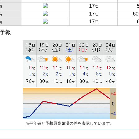
17
時
℃
17
60
時
℃
17
時
℃
予報
※平年値と予想最高気温の差を表示しています。
子