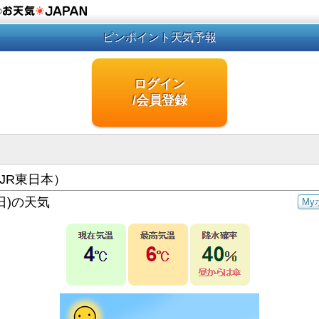
の
ピンポイント天気予報
ログイン
/会員登録
JR東日本）
日)の天気
My