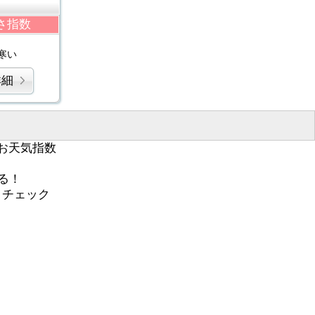
さ指数
寒い
詳細
お天気指数
る！
くチェック