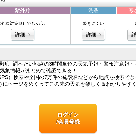
紫外線
洗濯
寒
紫外線対策無しでも安心。
乾きにくい
詳細
詳細
場所、調べたい地点の3時間単位の天気予報・警報注意報・
気象情報がまとめて確認できる！
GPS）検索や全国の7万件の施設名などから地点を検索でき
うにページをめくってこの先の天気を楽しく＆わかりやす
ログイン
/会員登録