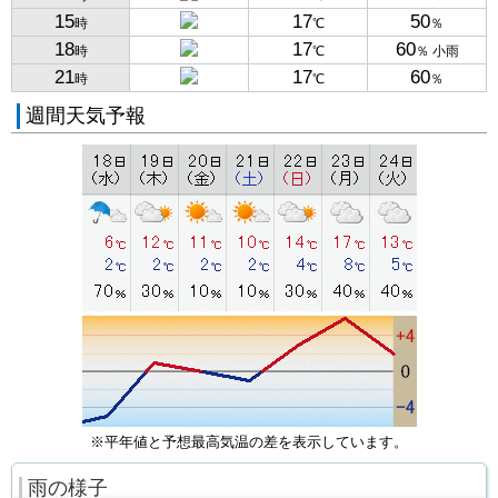
15
17
50
時
℃
％
18
17
60
時
℃
％ 小雨
21
17
60
時
℃
％
週間天気予報
※平年値と予想最高気温の差を表示しています。
雨の様子