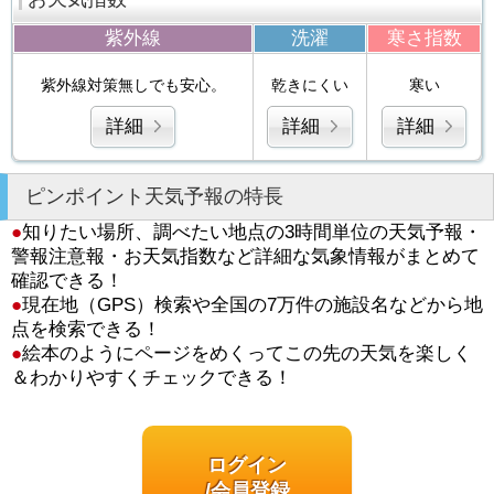
紫外線
洗濯
寒さ指数
紫外線対策無しでも安心。
乾きにくい
寒い
詳細
詳細
詳細
ピンポイント天気予報の特長
●
知りたい場所、調べたい地点の3時間単位の天気予報・
警報注意報・お天気指数など詳細な気象情報がまとめて
確認できる！
●
現在地（GPS）検索や全国の7万件の施設名などから地
点を検索できる！
●
絵本のようにページをめくってこの先の天気を楽しく
＆わかりやすくチェックできる！
ログイン
/会員登録