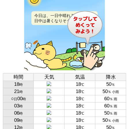
今日は、一日中晴れるでしょう。
日中は暑くなりそうです。
時間
天気
気温
降水
18
18
50
時
℃
％
21
18
50
時
℃
％ 小雨
○
00
18
60
日
時
℃
％ 雨
03
18
60
時
℃
％ 雨
06
18
50
時
℃
％ 雨
09
18
50
時
℃
％ 小雨
12
18
50
時
℃
％