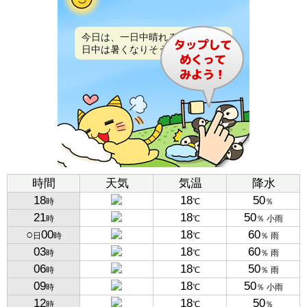
今日は、一日中晴れるでしょう。
日中は暑くなりそうです。
時間
天気
気温
降水
18
18
50
時
℃
％
21
18
50
時
℃
％ 小雨
○
00
18
60
日
時
℃
％ 雨
03
18
60
時
℃
％ 雨
06
18
50
時
℃
％ 雨
09
18
50
時
℃
％ 小雨
12
18
50
時
℃
％