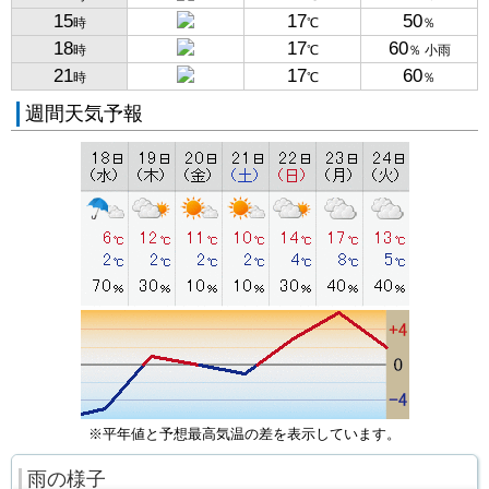
15
17
50
時
℃
％
18
17
60
時
℃
％ 小雨
21
17
60
時
℃
％
週間天気予報
※平年値と予想最高気温の差を表示しています。
雨の様子