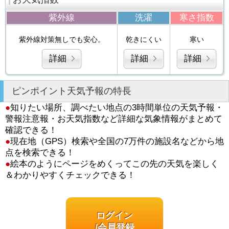
紫外線
洗濯
寒さ指数
紫外線対策無しでも安心。
乾きにくい
寒い
詳細
詳細
詳細
ピンポイント天気予報の特長
●
知りたい場所、調べたい地点の3時間単位の天気予報・
警報注意報・お天気指数など詳細な気象情報がまとめて
確認できる！
●
現在地（GPS）検索や全国の7万件の施設名などから地
点を検索できる！
●
絵本のようにページをめくってこの先の天気を楽しく
＆わかりやすくチェックできる！
ログイン
/会員登録