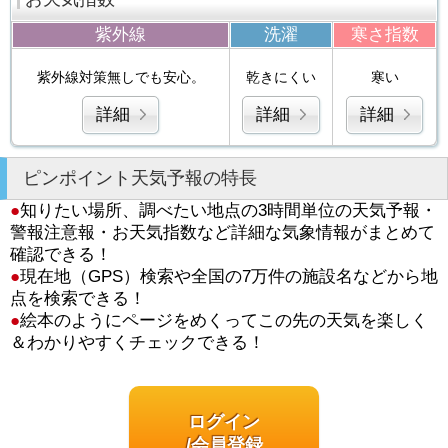
紫外線
洗濯
寒さ指数
紫外線対策無しでも安心。
乾きにくい
寒い
詳細
詳細
詳細
ピンポイント天気予報の特長
●
知りたい場所、調べたい地点の3時間単位の天気予報・
警報注意報・お天気指数など詳細な気象情報がまとめて
確認できる！
●
現在地（GPS）検索や全国の7万件の施設名などから地
点を検索できる！
●
絵本のようにページをめくってこの先の天気を楽しく
＆わかりやすくチェックできる！
ログイン
/会員登録