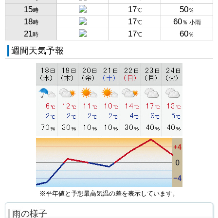
15
17
50
時
℃
％
18
17
60
時
℃
％ 小雨
21
17
60
時
℃
％
週間天気予報
※平年値と予想最高気温の差を表示しています。
雨の様子