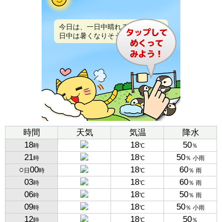
今日は、一日中晴れるでしょう。
日中は暑くなりそうです。
時間
天気
気温
降水
18
18
50
時
℃
％
21
18
50
時
℃
％ 小雨
○
00
18
60
日
時
℃
％ 雨
03
18
60
時
℃
％ 雨
06
18
50
時
℃
％ 雨
09
18
50
時
℃
％ 小雨
12
18
50
時
℃
％