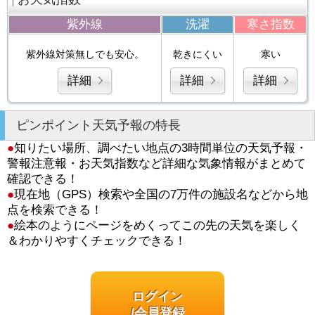
紫外線
洗濯
寒さ指数
紫外線対策無しでも安心。
乾きにくい
寒い
詳細
詳細
詳細
ピンポイント天気予報の特長
●
知りたい場所、調べたい地点の3時間単位の天気予報・
警報注意報・お天気指数など詳細な気象情報がまとめて
確認できる！
●
現在地（GPS）検索や全国の7万件の施設名などから地
点を検索できる！
●
絵本のようにページをめくってこの先の天気を楽しく
＆わかりやすくチェックできる！
ログイン
/会員登録