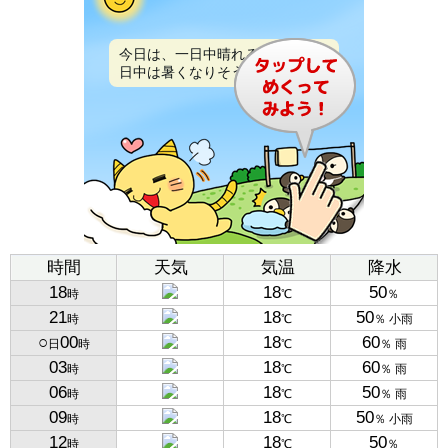
今日は、一日中晴れるでしょう。
日中は暑くなりそうです。
時間
天気
気温
降水
18
18
50
時
℃
％
21
18
50
時
℃
％ 小雨
○
00
18
60
日
時
℃
％ 雨
03
18
60
時
℃
％ 雨
06
18
50
時
℃
％ 雨
09
18
50
時
℃
％ 小雨
12
18
50
時
℃
％