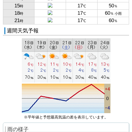
15
17
50
時
℃
％
18
17
60
時
℃
％ 小雨
21
17
60
時
℃
％
週間天気予報
※平年値と予想最高気温の差を表示しています。
雨の様子