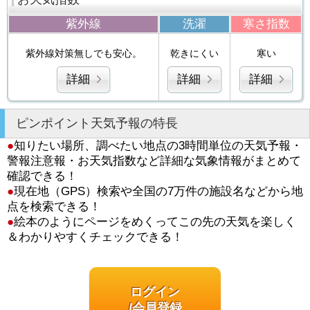
紫外線
洗濯
寒さ指数
紫外線対策無しでも安心。
乾きにくい
寒い
詳細
詳細
詳細
ピンポイント天気予報の特長
●
知りたい場所、調べたい地点の3時間単位の天気予報・
警報注意報・お天気指数など詳細な気象情報がまとめて
確認できる！
●
現在地（GPS）検索や全国の7万件の施設名などから地
点を検索できる！
●
絵本のようにページをめくってこの先の天気を楽しく
＆わかりやすくチェックできる！
ログイン
/会員登録