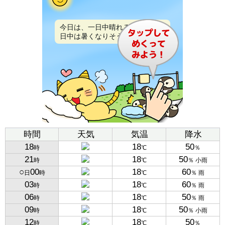
今日は、一日中晴れるでしょう。
日中は暑くなりそうです。
時間
天気
気温
降水
18
18
50
時
℃
％
21
18
50
時
℃
％ 小雨
○
00
18
60
日
時
℃
％ 雨
03
18
60
時
℃
％ 雨
06
18
50
時
℃
％ 雨
09
18
50
時
℃
％ 小雨
12
18
50
時
℃
％