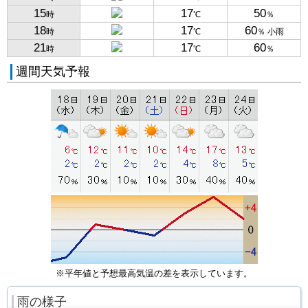
15
17
50
時
℃
％
18
17
60
時
℃
％ 小雨
21
17
60
時
℃
％
週間天気予報
※平年値と予想最高気温の差を表示しています。
雨の様子