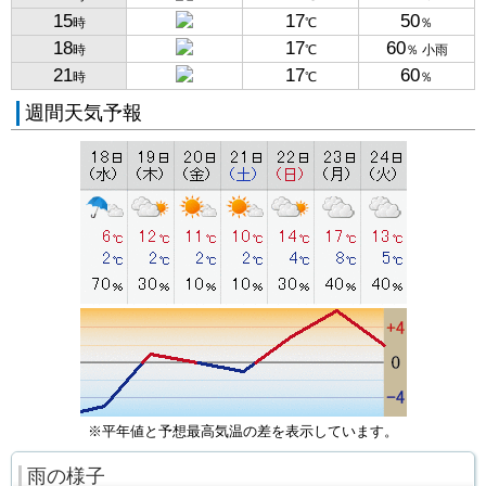
15
17
50
時
℃
％
18
17
60
時
℃
％ 小雨
21
17
60
時
℃
％
週間天気予報
※平年値と予想最高気温の差を表示しています。
雨の様子