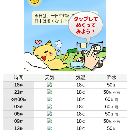
今日は、一日中晴れるでしょう。
日中は暑くなりそうです。
時間
天気
気温
降水
18
18
50
時
℃
％
21
18
50
時
℃
％ 小雨
○
00
18
60
日
時
℃
％ 雨
03
18
60
時
℃
％ 雨
06
18
50
時
℃
％ 雨
09
18
50
時
℃
％ 小雨
12
18
50
時
℃
％