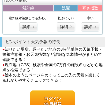
紫外線
洗濯
寒さ指数
紫外線対策無しでも安心。
乾きにくい
寒い
詳細
詳細
詳細
ピンポイント天気予報の特長
●
知りたい場所、調べたい地点の3時間単位の天気予報・
警報注意報・お天気指数など詳細な気象情報がまとめて
確認できる！
●
現在地（GPS）検索や全国の7万件の施設名などから地
点を検索できる！
●
絵本のようにページをめくってこの先の天気を楽しく
＆わかりやすくチェックできる！
ログイン
/会員登録