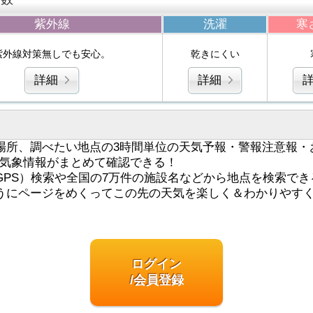
紫外線
洗濯
寒
紫外線対策無しでも安心。
乾きにくい
詳細
詳細
場所、調べたい地点の3時間単位の天気予報・警報注意報・
気象情報がまとめて確認できる！
GPS）検索や全国の7万件の施設名などから地点を検索でき
うにページをめくってこの先の天気を楽しく＆わかりやす
ログイン
/会員登録