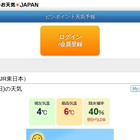
の
ピンポイント天気予報
ログイン
/会員登録
JR東日本）
日)の天気
My