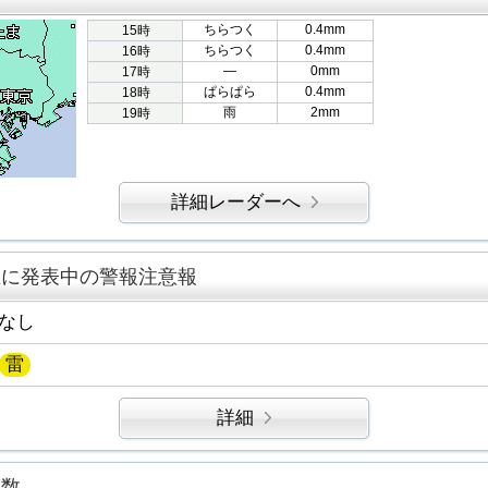
ちらつく
0.4mm
15時
ちらつく
0.4mm
16時
―
0mm
17時
ぱらぱら
0.4mm
18時
雨
2mm
19時
詳細レーダーへ
区に発表中の警報注意報
なし
雷
詳細
指数