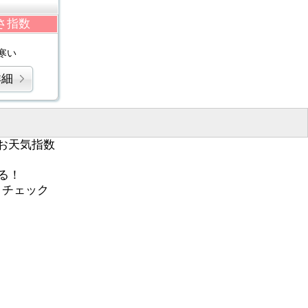
さ指数
寒い
詳細
お天気指数
る！
くチェック