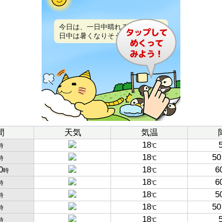
今日は、一日中晴れるでしょう。
日中は暑くなりそうです。
間
天気
気温
18
時
℃
18
50
時
℃
0
18
6
時
℃
18
6
時
℃
18
5
時
℃
18
50
時
℃
18
時
℃