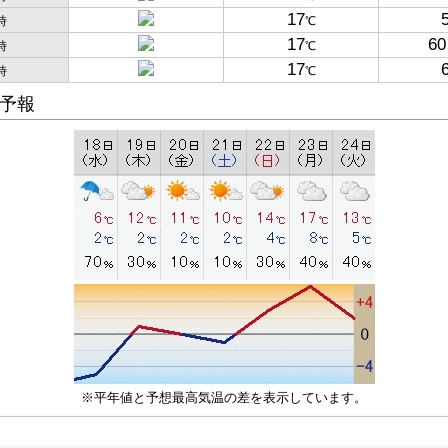
17
時
℃
17
60
時
℃
17
時
℃
予報
※平年値と予想最高気温の差を表示しています。
子