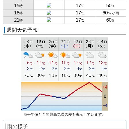
15
17
50
時
℃
％
18
17
60
時
℃
％ 小雨
21
17
60
時
℃
％
週間天気予報
※平年値と予想最高気温の差を表示しています。
雨の様子