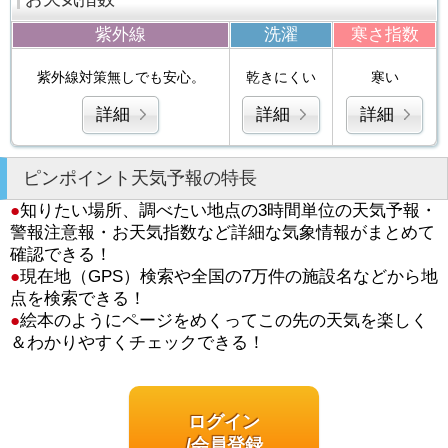
紫外線
洗濯
寒さ指数
紫外線対策無しでも安心。
乾きにくい
寒い
詳細
詳細
詳細
ピンポイント天気予報の特長
●
知りたい場所、調べたい地点の3時間単位の天気予報・
警報注意報・お天気指数など詳細な気象情報がまとめて
確認できる！
●
現在地（GPS）検索や全国の7万件の施設名などから地
点を検索できる！
●
絵本のようにページをめくってこの先の天気を楽しく
＆わかりやすくチェックできる！
ログイン
/会員登録