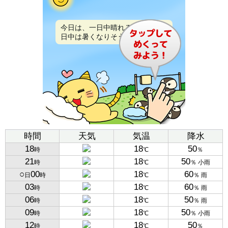
今日は、一日中晴れるでしょう。
日中は暑くなりそうです。
時間
天気
気温
降水
18
18
50
時
℃
％
21
18
50
時
℃
％ 小雨
○
00
18
60
日
時
℃
％ 雨
03
18
60
時
℃
％ 雨
06
18
50
時
℃
％ 雨
09
18
50
時
℃
％ 小雨
12
18
50
時
℃
％