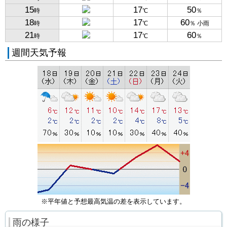
15
17
50
時
℃
％
18
17
60
時
℃
％ 小雨
21
17
60
時
℃
％
週間天気予報
※平年値と予想最高気温の差を表示しています。
雨の様子