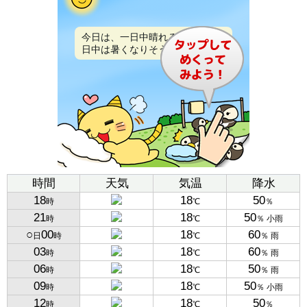
今日は、一日中晴れるでしょう。
日中は暑くなりそうです。
時間
天気
気温
降水
18
18
50
時
℃
％
21
18
50
時
℃
％ 小雨
○
00
18
60
日
時
℃
％ 雨
03
18
60
時
℃
％ 雨
06
18
50
時
℃
％ 雨
09
18
50
時
℃
％ 小雨
12
18
50
時
℃
％