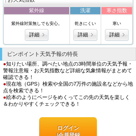
紫外線
洗濯
寒さ指数
紫外線対策無しでも安心。
乾きにくい
寒い
詳細
詳細
詳細
ピンポイント天気予報の特長
●
知りたい場所、調べたい地点の3時間単位の天気予報・
警報注意報・お天気指数など詳細な気象情報がまとめて
確認できる！
●
現在地（GPS）検索や全国の7万件の施設名などから地
点を検索できる！
●
絵本のようにページをめくってこの先の天気を楽しく
＆わかりやすくチェックできる！
ログイン
/会員登録