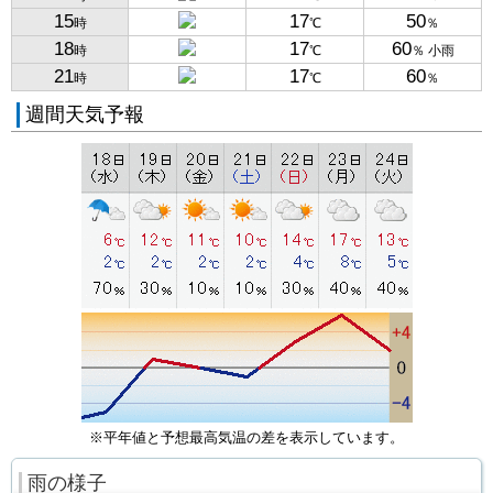
15
17
50
時
℃
％
18
17
60
時
℃
％ 小雨
21
17
60
時
℃
％
週間天気予報
※平年値と予想最高気温の差を表示しています。
雨の様子