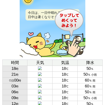
今日は、一日中晴れるでしょう。
日中は暑くなりそうです。
時間
天気
気温
降水
18
18
50
時
℃
％
21
18
50
時
℃
％ 小雨
○
00
18
60
日
時
℃
％ 雨
03
18
60
時
℃
％ 雨
06
18
50
時
℃
％ 雨
09
18
50
時
℃
％ 小雨
12
18
50
時
℃
％