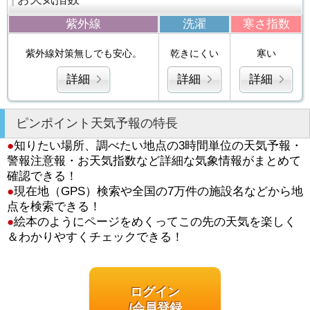
紫外線
洗濯
寒さ指数
紫外線対策無しでも安心。
乾きにくい
寒い
詳細
詳細
詳細
ピンポイント天気予報の特長
●
知りたい場所、調べたい地点の3時間単位の天気予報・
警報注意報・お天気指数など詳細な気象情報がまとめて
確認できる！
●
現在地（GPS）検索や全国の7万件の施設名などから地
点を検索できる！
●
絵本のようにページをめくってこの先の天気を楽しく
＆わかりやすくチェックできる！
ログイン
/会員登録