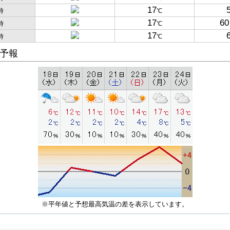
17
時
℃
17
60
時
℃
17
時
℃
予報
※平年値と予想最高気温の差を表示しています。
子