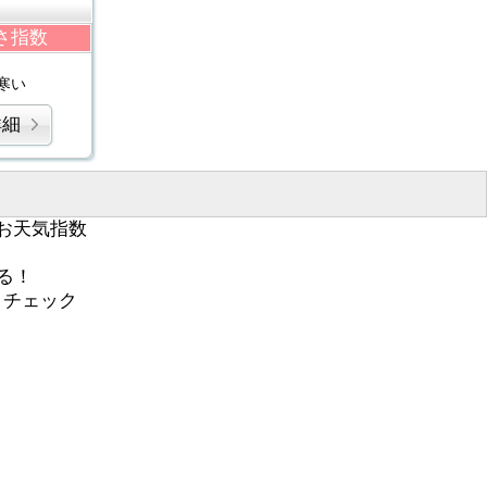
さ指数
寒い
詳細
お天気指数
る！
くチェック