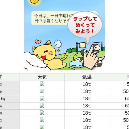
今日は、一日中晴れるでしょう。
日中は暑くなりそうです。
間
天気
気温
18
時
℃
18
50
時
℃
0
18
6
時
℃
18
6
時
℃
18
5
時
℃
18
50
時
℃
18
時
℃