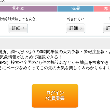
紫外線
洗濯
寒
紫外線対策無しでも安心。
乾きにくい
詳細
詳細
場所、調べたい地点の3時間単位の天気予報・警報注意報・
気象情報がまとめて確認できる！
GPS）検索や全国の7万件の施設名などから地点を検索でき
うにページをめくってこの先の天気を楽しく＆わかりやす
ログイン
/会員登録