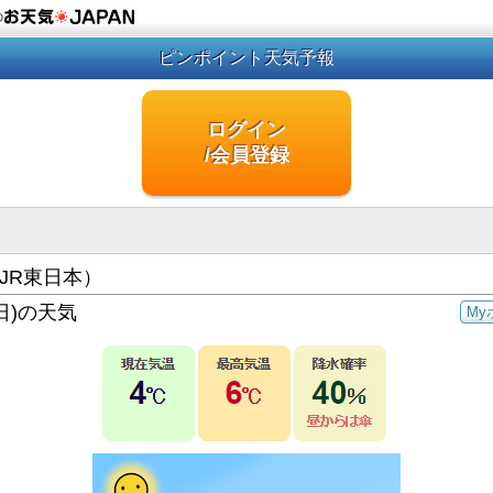
の
ピンポイント天気予報
ログイン
/会員登録
JR東日本）
日)の天気
My