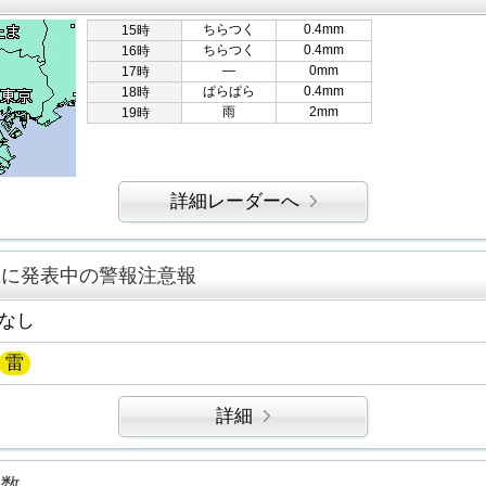
ちらつく
0.4mm
15時
ちらつく
0.4mm
16時
―
0mm
17時
ぱらぱら
0.4mm
18時
雨
2mm
19時
詳細レーダーへ
区に発表中の警報注意報
なし
雷
詳細
指数