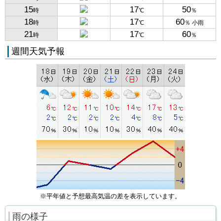
15
17
50
時
℃
％
18
17
60
時
℃
％ 小雨
21
17
60
時
℃
％
週間天気予報
※平年値と予想最高気温の差を表示しています。
雨の様子