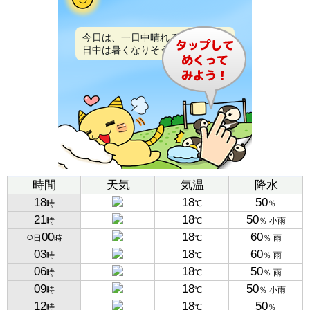
今日は、一日中晴れるでしょう。
日中は暑くなりそうです。
時間
天気
気温
降水
18
18
50
時
℃
％
21
18
50
時
℃
％ 小雨
○
00
18
60
日
時
℃
％ 雨
03
18
60
時
℃
％ 雨
06
18
50
時
℃
％ 雨
09
18
50
時
℃
％ 小雨
12
18
50
時
℃
％