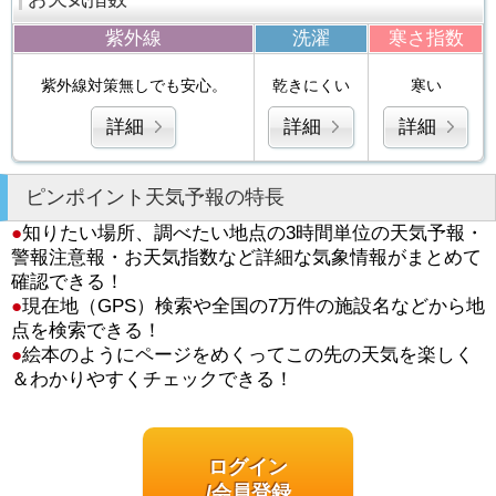
紫外線
洗濯
寒さ指数
紫外線対策無しでも安心。
乾きにくい
寒い
詳細
詳細
詳細
ピンポイント天気予報の特長
●
知りたい場所、調べたい地点の3時間単位の天気予報・
警報注意報・お天気指数など詳細な気象情報がまとめて
確認できる！
●
現在地（GPS）検索や全国の7万件の施設名などから地
点を検索できる！
●
絵本のようにページをめくってこの先の天気を楽しく
＆わかりやすくチェックできる！
ログイン
/会員登録