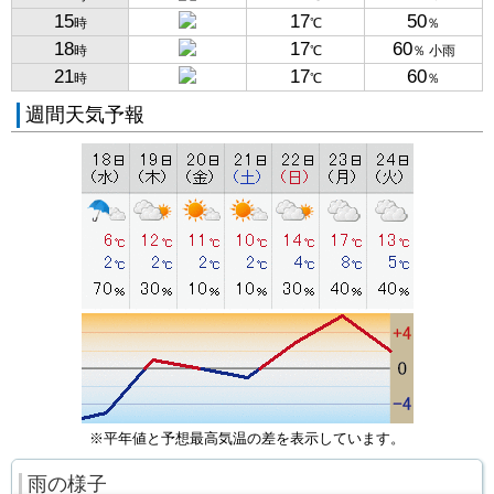
15
17
50
時
℃
％
18
17
60
時
℃
％ 小雨
21
17
60
時
℃
％
週間天気予報
※平年値と予想最高気温の差を表示しています。
雨の様子