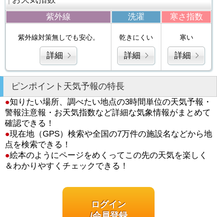
紫外線
洗濯
寒さ指数
紫外線対策無しでも安心。
乾きにくい
寒い
詳細
詳細
詳細
ピンポイント天気予報の特長
●
知りたい場所、調べたい地点の3時間単位の天気予報・
警報注意報・お天気指数など詳細な気象情報がまとめて
確認できる！
●
現在地（GPS）検索や全国の7万件の施設名などから地
点を検索できる！
●
絵本のようにページをめくってこの先の天気を楽しく
＆わかりやすくチェックできる！
ログイン
/会員登録