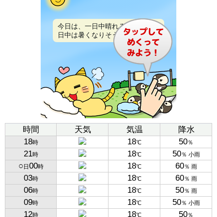
今日は、一日中晴れるでしょう。
日中は暑くなりそうです。
時間
天気
気温
降水
18
18
50
時
℃
％
21
18
50
時
℃
％ 小雨
○
00
18
60
日
時
℃
％ 雨
03
18
60
時
℃
％ 雨
06
18
50
時
℃
％ 雨
09
18
50
時
℃
％ 小雨
12
18
50
時
℃
％