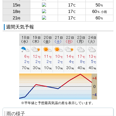
15
17
50
時
℃
％
18
17
60
時
℃
％ 小雨
21
17
60
時
℃
％
週間天気予報
※平年値と予想最高気温の差を表示しています。
雨の様子