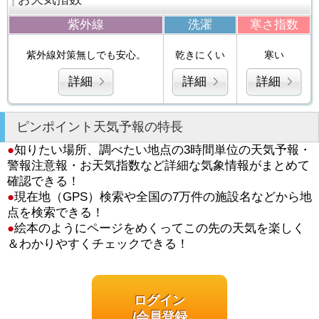
紫外線
洗濯
寒さ指数
紫外線対策無しでも安心。
乾きにくい
寒い
詳細
詳細
詳細
ピンポイント天気予報の特長
●
知りたい場所、調べたい地点の3時間単位の天気予報・
警報注意報・お天気指数など詳細な気象情報がまとめて
確認できる！
●
現在地（GPS）検索や全国の7万件の施設名などから地
点を検索できる！
●
絵本のようにページをめくってこの先の天気を楽しく
＆わかりやすくチェックできる！
ログイン
/会員登録