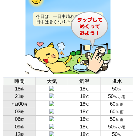
今日は、一日中晴れるでしょう。
日中は暑くなりそうです。
時間
天気
気温
降水
18
18
50
時
℃
％
21
18
50
時
℃
％ 小雨
○
00
18
60
日
時
℃
％ 雨
03
18
60
時
℃
％ 雨
06
18
50
時
℃
％ 雨
09
18
50
時
℃
％ 小雨
12
18
50
時
℃
％