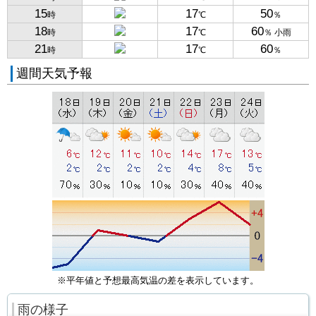
15
17
50
時
℃
％
18
17
60
時
℃
％ 小雨
21
17
60
時
℃
％
週間天気予報
※平年値と予想最高気温の差を表示しています。
雨の様子