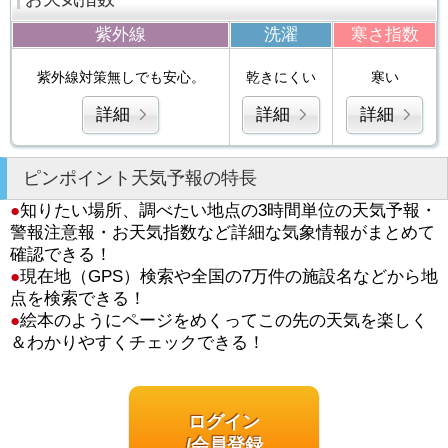
紫外線
洗濯
寒さ指数
紫外線対策無しでも安心。
乾きにくい
寒い
詳細
詳細
詳細
ピンポイント天気予報の特長
●
知りたい場所、調べたい地点の3時間単位の天気予報・
警報注意報・お天気指数など詳細な気象情報がまとめて
確認できる！
●
現在地（GPS）検索や全国の7万件の施設名などから地
点を検索できる！
●
絵本のようにページをめくってこの先の天気を楽しく
＆わかりやすくチェックできる！
ログイン
/会員登録