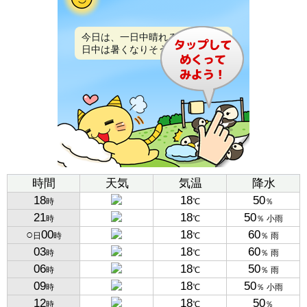
今日は、一日中晴れるでしょう。
日中は暑くなりそうです。
時間
天気
気温
降水
18
18
50
時
℃
％
21
18
50
時
℃
％ 小雨
○
00
18
60
日
時
℃
％ 雨
03
18
60
時
℃
％ 雨
06
18
50
時
℃
％ 雨
09
18
50
時
℃
％ 小雨
12
18
50
時
℃
％