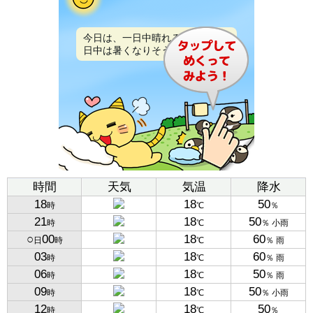
今日は、一日中晴れるでしょう。
日中は暑くなりそうです。
時間
天気
気温
降水
18
18
50
時
℃
％
21
18
50
時
℃
％ 小雨
○
00
18
60
日
時
℃
％ 雨
03
18
60
時
℃
％ 雨
06
18
50
時
℃
％ 雨
09
18
50
時
℃
％ 小雨
12
18
50
時
℃
％