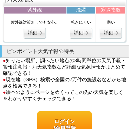
紫外線
洗濯
寒さ指数
紫外線対策無しでも安心。
乾きにくい
寒い
詳細
詳細
詳細
ピンポイント天気予報の特長
●
知りたい場所、調べたい地点の3時間単位の天気予報・
警報注意報・お天気指数など詳細な気象情報がまとめて
確認できる！
●
現在地（GPS）検索や全国の7万件の施設名などから地
点を検索できる！
●
絵本のようにページをめくってこの先の天気を楽しく
＆わかりやすくチェックできる！
ログイン
/会員登録