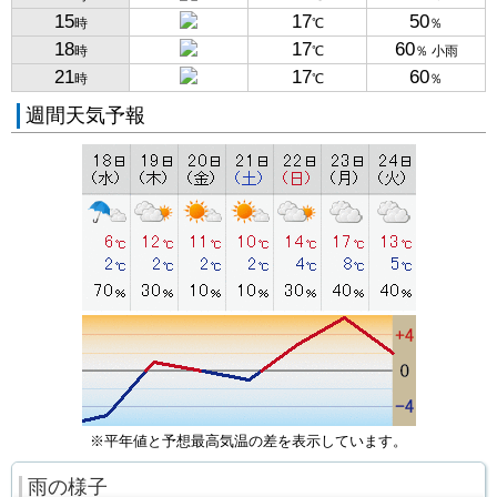
15
17
50
時
℃
％
18
17
60
時
℃
％ 小雨
21
17
60
時
℃
％
週間天気予報
※平年値と予想最高気温の差を表示しています。
雨の様子