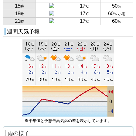
15
17
50
時
℃
％
18
17
60
時
℃
％ 小雨
21
17
60
時
℃
％
週間天気予報
※平年値と予想最高気温の差を表示しています。
雨の様子