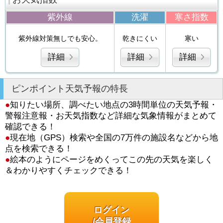
紫外線
洗濯
寒さ指数
紫外線対策無しでも安心。
乾きにくい
寒い
詳細
詳細
詳細
ピンポイント天気予報の特長
●
知りたい場所、調べたい地点の3時間単位の天気予報・
警報注意報・お天気指数など詳細な気象情報がまとめて
確認できる！
●
現在地（GPS）検索や全国の7万件の施設名などから地
点を検索できる！
●
絵本のようにページをめくってこの先の天気を楽しく
＆わかりやすくチェックできる！
ログイン
/会員登録