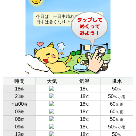
今日は、一日中晴れるでしょう。
日中は暑くなりそうです。
時間
天気
気温
降水
18
18
50
時
℃
％
21
18
50
時
℃
％ 小雨
○
00
18
60
日
時
℃
％ 雨
03
18
60
時
℃
％ 雨
06
18
50
時
℃
％ 雨
09
18
50
時
℃
％ 小雨
12
18
50
時
℃
％