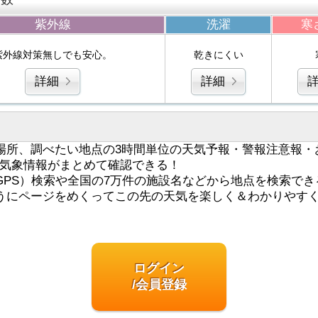
紫外線
洗濯
寒
紫外線対策無しでも安心。
乾きにくい
詳細
詳細
場所、調べたい地点の3時間単位の天気予報・警報注意報・
気象情報がまとめて確認できる！
GPS）検索や全国の7万件の施設名などから地点を検索でき
うにページをめくってこの先の天気を楽しく＆わかりやす
ログイン
/会員登録