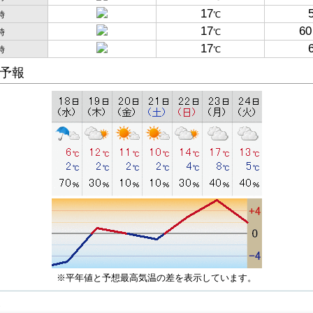
17
時
℃
17
60
時
℃
17
時
℃
予報
※平年値と予想最高気温の差を表示しています。
子