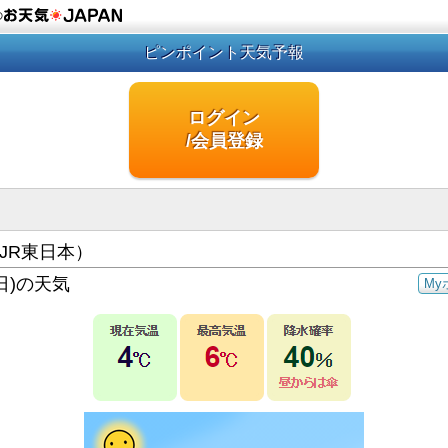
の
ピンポイント天気予報
ログイン
/会員登録
JR東日本）
日)の天気
My