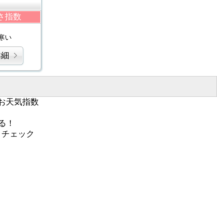
さ指数
寒い
詳細
お天気指数
る！
くチェック