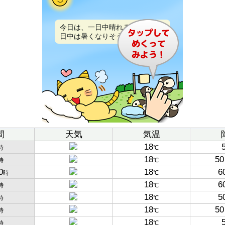
今日は、一日中晴れるでしょう。
日中は暑くなりそうです。
間
天気
気温
18
時
℃
18
50
時
℃
0
18
6
時
℃
18
6
時
℃
18
5
時
℃
18
50
時
℃
18
時
℃