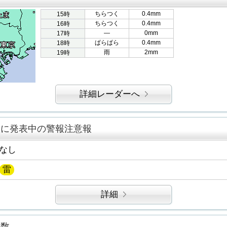
ちらつく
0.4mm
15時
ちらつく
0.4mm
16時
―
0mm
17時
ぱらぱら
0.4mm
18時
雨
2mm
19時
詳細レーダーへ
区に発表中の警報注意報
なし
雷
詳細
指数