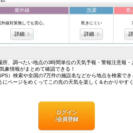
紫外線
洗濯
寒
紫外線対策無しでも安心。
乾きにくい
詳細
詳細
場所、調べたい地点の3時間単位の天気予報・警報注意報・
気象情報がまとめて確認できる！
GPS）検索や全国の7万件の施設名などから地点を検索でき
うにページをめくってこの先の天気を楽しく＆わかりやす
ログイン
/会員登録