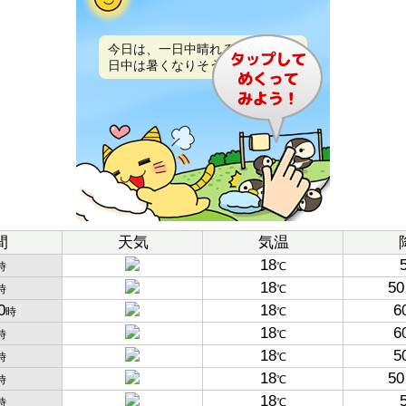
今日は、一日中晴れるでしょう。
日中は暑くなりそうです。
間
天気
気温
18
時
℃
18
50
時
℃
0
18
6
時
℃
18
6
時
℃
18
5
時
℃
18
50
時
℃
18
時
℃