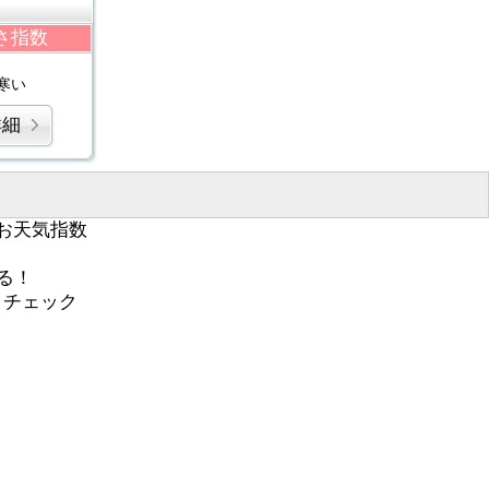
さ指数
寒い
詳細
お天気指数
る！
くチェック