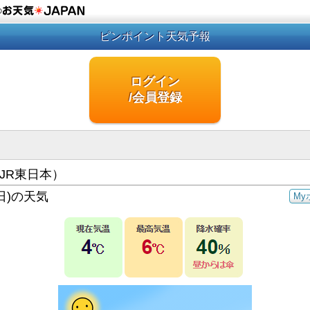
の
ピンポイント天気予報
ログイン
/会員登録
JR東日本）
日)の天気
My