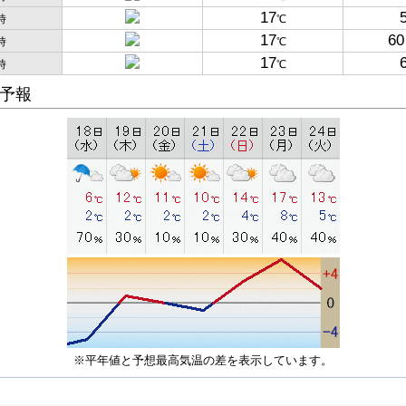
17
時
℃
17
60
時
℃
17
時
℃
予報
※平年値と予想最高気温の差を表示しています。
子