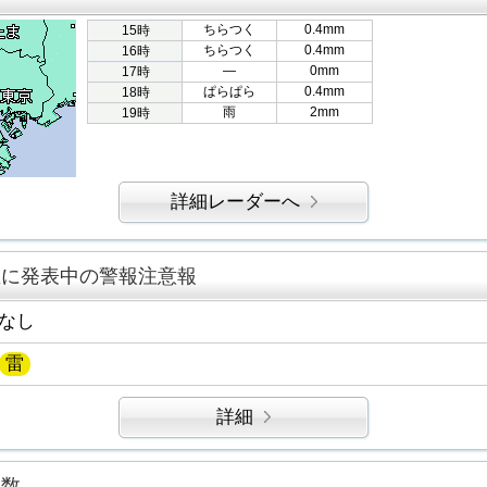
ちらつく
0.4mm
15時
ちらつく
0.4mm
16時
―
0mm
17時
ぱらぱら
0.4mm
18時
雨
2mm
19時
詳細レーダーへ
区に発表中の警報注意報
なし
雷
詳細
指数