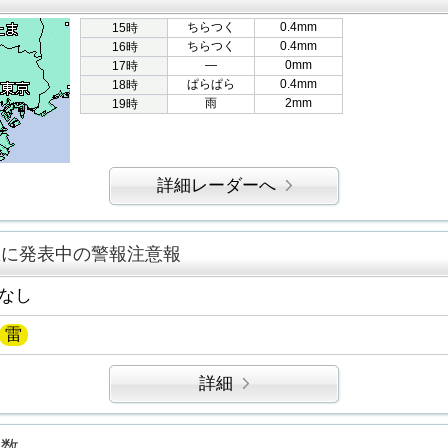
ちらつく
0.4mm
15時
ちらつく
0.4mm
16時
―
0mm
17時
ぱらぱら
0.4mm
18時
雨
2mm
19時
詳細レーダーへ
区に発表中の警報注意報
なし
雷
詳細
指数