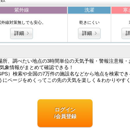
紫外線
洗濯
寒
紫外線対策無しでも安心。
乾きにくい
詳細
詳細
場所、調べたい地点の3時間単位の天気予報・警報注意報・
気象情報がまとめて確認できる！
GPS）検索や全国の7万件の施設名などから地点を検索でき
うにページをめくってこの先の天気を楽しく＆わかりやす
ログイン
/会員登録