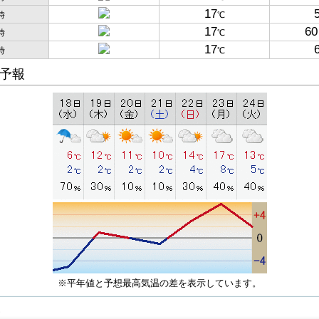
17
時
℃
17
60
時
℃
17
時
℃
予報
※平年値と予想最高気温の差を表示しています。
子