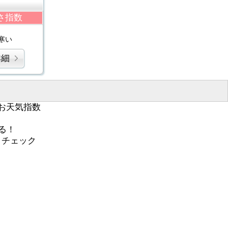
さ指数
寒い
詳細
お天気指数
る！
くチェック