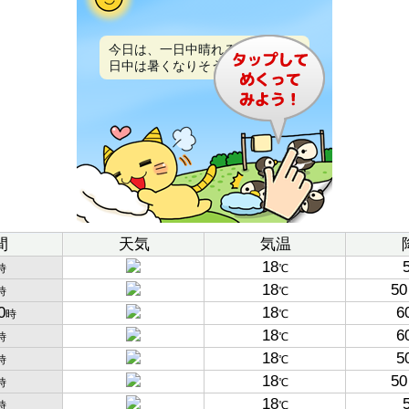
今日は、一日中晴れるでしょう。
日中は暑くなりそうです。
間
天気
気温
18
時
℃
18
50
時
℃
0
18
6
時
℃
18
6
時
℃
18
5
時
℃
18
50
時
℃
18
時
℃