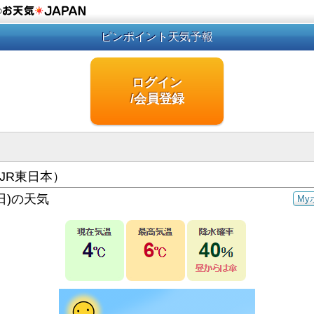
の
ピンポイント天気予報
ログイン
/会員登録
JR東日本）
日)の天気
My