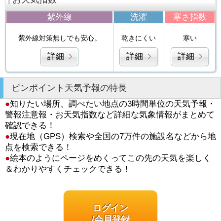
紫外線
洗濯
寒さ指数
紫外線対策無しでも安心。
乾きにくい
寒い
詳細
詳細
詳細
ピンポイント天気予報の特長
●
知りたい場所、調べたい地点の3時間単位の天気予報・
警報注意報・お天気指数など詳細な気象情報がまとめて
確認できる！
●
現在地（GPS）検索や全国の7万件の施設名などから地
点を検索できる！
●
絵本のようにページをめくってこの先の天気を楽しく
＆わかりやすくチェックできる！
ログイン
/会員登録