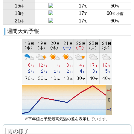
15
17
50
時
℃
％
18
17
60
時
℃
％ 小雨
21
17
60
時
℃
％
週間天気予報
※平年値と予想最高気温の差を表示しています。
雨の様子