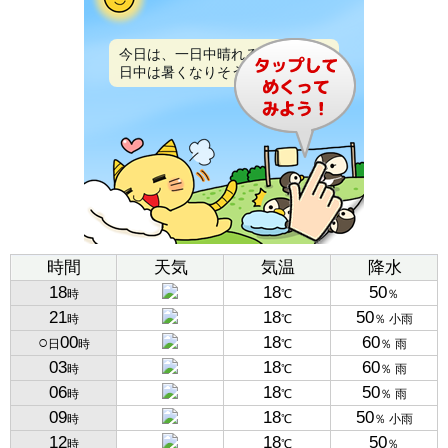
今日は、一日中晴れるでしょう。
日中は暑くなりそうです。
時間
天気
気温
降水
18
18
50
時
℃
％
21
18
50
時
℃
％ 小雨
○
00
18
60
日
時
℃
％ 雨
03
18
60
時
℃
％ 雨
06
18
50
時
℃
％ 雨
09
18
50
時
℃
％ 小雨
12
18
50
時
℃
％