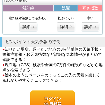
紫外線
洗濯
寒さ指数
紫外線対策無しでも安心。
乾きにくい
寒い
詳細
詳細
詳細
ピンポイント天気予報の特長
●
知りたい場所、調べたい地点の3時間単位の天気予報・
警報注意報・お天気指数など詳細な気象情報がまとめて
確認できる！
●
現在地（GPS）検索や全国の7万件の施設名などから地
点を検索できる！
●
絵本のようにページをめくってこの先の天気を楽しく
＆わかりやすくチェックできる！
ログイン
/会員登録