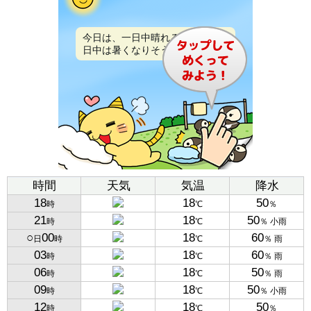
今日は、一日中晴れるでしょう。
日中は暑くなりそうです。
時間
天気
気温
降水
18
18
50
時
℃
％
21
18
50
時
℃
％ 小雨
○
00
18
60
日
時
℃
％ 雨
03
18
60
時
℃
％ 雨
06
18
50
時
℃
％ 雨
09
18
50
時
℃
％ 小雨
12
18
50
時
℃
％