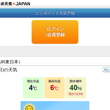
の
ピンポイント天気予報
ログイン
/会員登録
JR東日本）
日)の天気
My