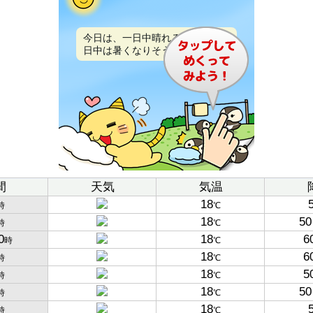
今日は、一日中晴れるでしょう。
日中は暑くなりそうです。
間
天気
気温
18
時
℃
18
50
時
℃
0
18
6
時
℃
18
6
時
℃
18
5
時
℃
18
50
時
℃
18
時
℃