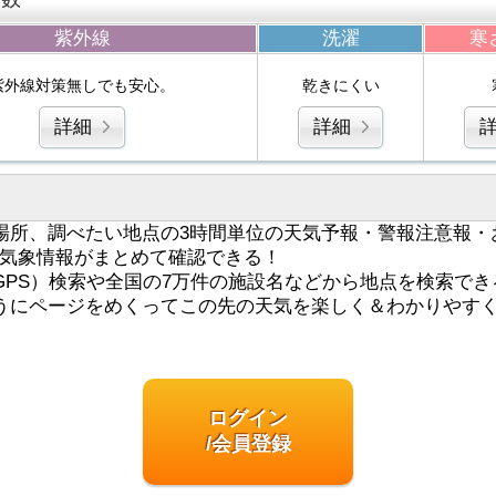
紫外線
洗濯
寒
紫外線対策無しでも安心。
乾きにくい
詳細
詳細
場所、調べたい地点の3時間単位の天気予報・警報注意報・
気象情報がまとめて確認できる！
GPS）検索や全国の7万件の施設名などから地点を検索でき
うにページをめくってこの先の天気を楽しく＆わかりやす
ログイン
/会員登録