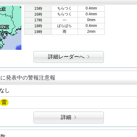
ちらつく
0.4mm
15時
ちらつく
0.4mm
16時
―
0mm
17時
ぱらぱら
0.4mm
18時
雨
2mm
19時
詳細レーダーへ
区に発表中の警報注意報
なし
雷
詳細
指数