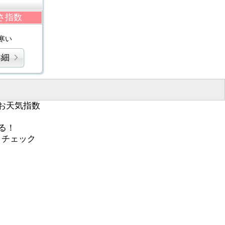
さ指数
寒い
詳細
お天気指数
る！
くチェック