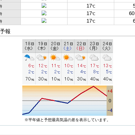
17
時
℃
17
60
時
℃
17
時
℃
予報
※平年値と予想最高気温の差を表示しています。
子