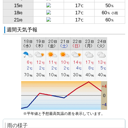
15
17
50
時
℃
％
18
17
60
時
℃
％ 小雨
21
17
60
時
℃
％
週間天気予報
※平年値と予想最高気温の差を表示しています。
雨の様子