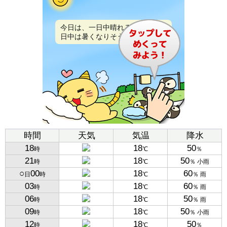
今日は、一日中晴れるでしょう。
日中は暑くなりそうです。
時間
天気
気温
降水
18
18
50
時
℃
％
21
18
50
時
℃
％ 小雨
○
00
18
60
日
時
℃
％ 雨
03
18
60
時
℃
％ 雨
06
18
50
時
℃
％ 雨
09
18
50
時
℃
％ 小雨
12
18
50
時
℃
％