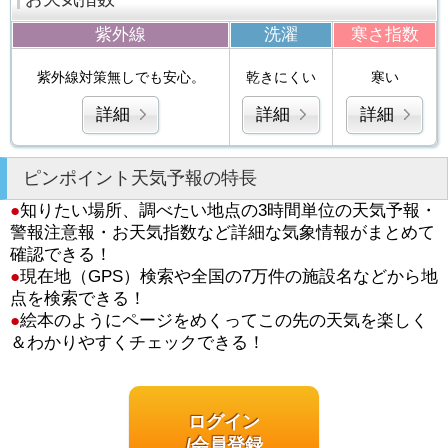
紫外線
洗濯
寒さ指数
紫外線対策無しでも安心。
乾きにくい
寒い
詳細
詳細
詳細
ピンポイント天気予報の特長
●
知りたい場所、調べたい地点の3時間単位の天気予報・
警報注意報・お天気指数など詳細な気象情報がまとめて
確認できる！
●
現在地（GPS）検索や全国の7万件の施設名などから地
点を検索できる！
●
絵本のようにページをめくってこの先の天気を楽しく
＆わかりやすくチェックできる！
ログイン
/会員登録